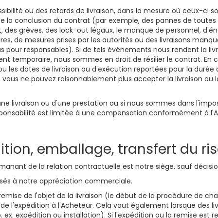
bilité ou des retards de livraison, dans la mesure où ceux-ci 
la conclusion du contrat (par exemple, des pannes de toutes so
t, des grèves, des lock-out légaux, le manque de personnel, d'én
es, de mesures prises par les autorités ou des livraisons manqu
 pour responsables). Si de tels événements nous rendent la livrai
nt temporaire, nous sommes en droit de résilier le contrat. E
 ou les dates de livraison ou d'exécution reportées pour la dur
 vous ne pouvez raisonnablement plus accepter la livraison ou la
une livraison ou d'une prestation ou si nous sommes dans l'imposs
sponsabilité est limitée à une compensation conformément à l'A
dition, emballage, transfert du ri
émanant de la relation contractuelle est notre siège, sauf décisio
ssés à notre appréciation commerciale.
a remise de l'objet de la livraison (le début de la procédure de c
 de l'expédition à l'Acheteur. Cela vaut également lorsque des li
 ex. expédition ou installation). Si l'expédition ou la remise es