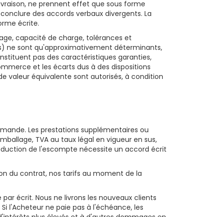
ivraison, ne prennent effet que sous forme
à conclure des accords verbaux divergents. La
orme écrite.
usage, capacité de charge, tolérances et
ions) ne sont qu'approximativement déterminants,
stituent pas des caractéristiques garanties,
 commerce et les écarts dus à des dispositions
 valeur équivalente sont autorisés, à condition
ommande. Les prestations supplémentaires ou
emballage, TVA au taux légal en vigueur en sus,
déduction de l'escompte nécessite un accord écrit
sion du contrat, nos tarifs au moment de la
ar écrit. Nous ne livrons les nouveaux clients
Si l'Acheteur ne paie pas à l'échéance, les