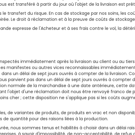
 est transféré à partir du jour où l'objet de la livraison est prêt
e transfert du risque. En cas de stockage par nos soins, les c
irée. Le droit à réclamation et à la preuve de coûts de stockage 
ande expresse de l'Acheteur et à ses frais contre le vol, la détér
inspectés immédiatement après la livraison au client ou au tiers 
es manifestes ou autres vices reconnaissables immédiatement à 
ans un délai de sept jours ouvrés à compter de la livraison. Con
ous parvient pas dans un délai de sept jours ouvrés à compter d
sation normale de la marchandise à une date antérieure, cette dat
ant l'objet d'une réclamation doit nous être renvoyé franco de po
s cher ; cette disposition ne s'applique pas si les coûts augment
 de variantes de produits, de produits en vrac et non disponibl
de quantité pour des raisons liées à la production.
vrée, nous sommes tenus et habilités à choisir dans un délai ra
prises, à savoir d'impossibilité, de non-acceptabilité, de refus o