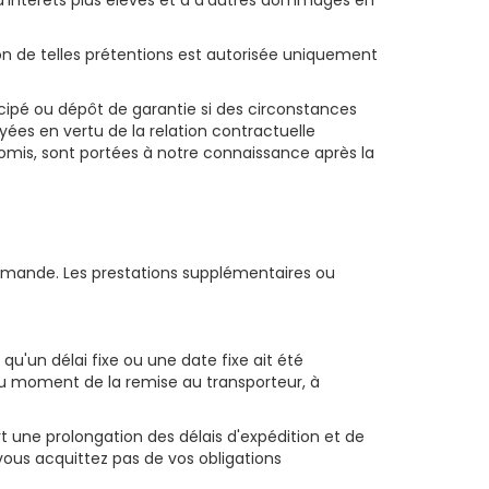
 d'intérêts plus élevés et à d'autres dommages en
n de telles prétentions est autorisée uniquement
cipé ou dépôt de garantie si des circonstances
yées en vertu de la relation contractuelle
is, sont portées à notre connaissance après la
ommande. Les prestations supplémentaires ou
 qu'un délai fixe ou une date fixe ait été
 au moment de la remise au transporteur, à
t une prolongation des délais d'expédition et de
 vous acquittez pas de vos obligations