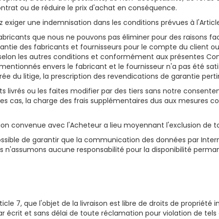
ontrat ou de réduire le prix d'achat en conséquence.
exiger une indemnisation dans les conditions prévues à l'Article
ricants que nous ne pouvons pas éliminer pour des raisons factu
garantie des fabricants et fournisseurs pour le compte du client o
t selon les autres conditions et conformément aux présentes Con
mentionnés envers le fabricant et le fournisseur n'a pas été satis
rée du litige, la prescription des revendications de garantie per
ets livrés ou les faites modifier par des tiers sans notre consent
 les cas, la charge des frais supplémentaires dus aux mesures co
asion convenue avec l'Acheteur a lieu moyennant l'exclusion de t
ossible de garantir que la communication des données par Internet
n'assumons aucune responsabilité pour la disponibilité perman
 7, que l'objet de la livraison est libre de droits de propriété in
ar écrit et sans délai de toute réclamation pour violation de tels