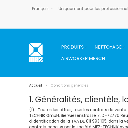
Allez
Français
Uniquement pour les professionne
au
contenu
PRODUITS
NETTOYAGE
AIRWORKER MERCH
Accueil
Conditions generales
1. Généralités, clientèle,
(1) Toutes les offres, tous les contrats de vente 
TECHNIK GmbH, Bierwiesenstrasse 7, D-72770 Reut
d'identification de la TVA DE 811 993 105, dans 
contrats conclus par la société MEZ-TECHNIK avec 