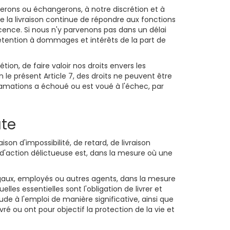
difierons ou échangerons, à notre discrétion et à
t de la livraison continue de répondre aux fonctions
icence. Si nous n'y parvenons pas dans un délai
prétention à dommages et intérêts de la part de
tion, de faire valoir nos droits envers les
 le présent Article 7, des droits ne peuvent être
éclamations a échoué ou est voué à l'échec, par
aute
on d'impossibilité, de retard, de livraison
 d'action délictueuse est, dans la mesure où une
gaux, employés ou autres agents, dans la mesure
les essentielles sont l'obligation de livrer et
de à l'emploi de manière significative, ainsi que
vré ou ont pour objectif la protection de la vie et