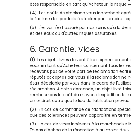
êtes responsable en tant qu'Acheteur, le risque vous
(4) Les coûts de stockage vous incombent après l
la facture des produits à stocker par semaine exp
(5) L'envoi n'est assuré par nos soins qu'à la dem
et des eaux ou d'autres risques assurables.
6. Garantie, vices
(1) Les objets livrés doivent être soigneusement 
vous en tant qu'Acheteur concernant tous les vic
recevons pas de votre part de réclamation écrite d
réputés acceptés par vous si la réclamation ne n
était décelable par vous dans le cadre de l'utili
réclamation. À notre demande, un objet livré fais
remboursons le coût du moyen d'expédition le moin
un endroit autre que le lieu de l'utilisation prévue.
(2) En cas de commande de fabrications spéciales,
que des tolérances peuvent apparaître en termes 
(3) En cas de vices inhérents à la marchandise li
En cas d'échec de la réparation à au moins deux re