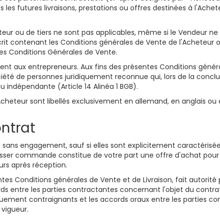
 les futures livraisons, prestations ou offres destinées à l'Achet
eur ou de tiers ne sont pas applicables, même si le Vendeur ne 
rit contenant les Conditions générales de Vente de l'Acheteur ou
tes Conditions Générales de Vente.
ent aux entrepreneurs. Aux fins des présentes Conditions général
té de personnes juridiquement reconnue qui, lors de la conclus
u indépendante (Article 14 Alinéa 1 BGB).
heteur sont libellés exclusivement en allemand, en anglais ou 
ontrat
t sans engagement, sauf si elles sont explicitement caractér
passer commande constitue de votre part une offre d'achat pour
rs après réception.
ntes Conditions générales de Vente et de Livraison, fait autorité
cords entre les parties contractantes concernant l'objet du cont
quement contraignants et les accords oraux entre les parties con
 vigueur.