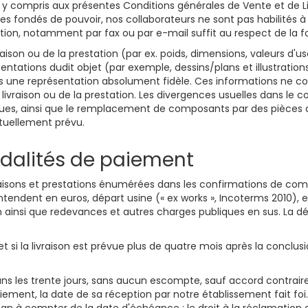
 y compris aux présentes Conditions générales de Vente et de L
des fondés de pouvoir, nos collaborateurs ne sont pas habilités 
n, notamment par fax ou par e-mail suffit au respect de la f
raison ou de la prestation (par ex. poids, dimensions, valeurs d'
sentations dudit objet (par exemple, dessins/plans et illustrat
s une représentation absolument fidèle. Ces informations ne con
 livraison ou de la prestation. Les divergences usuelles dans le
ues, ainsi que le remplacement de composants par des pièces de
actuellement prévu.
 modalités de paiement
ivraisons et prestations énumérées dans les confirmations de c
ntendent en euros, départ usine (« ex works », Incoterms 2010), 
ion ainsi que redevances et autres charges publiques en sus. La 
 et si la livraison est prévue plus de quatre mois après la conclu
s les trente jours, sans aucun escompte, sauf accord contraire p
ent, la date de sa réception par notre établissement fait foi. 