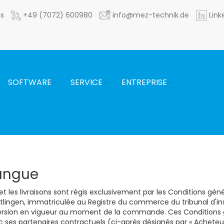
ls
+49 (7072) 600980
info@mez-technik.de
Link
SOFTWARE
SERVICE
ENTREPRISE
 langue
et les livraisons sont régis exclusivement par les Conditions gén
lingen, immatriculée au Registre du commerce du tribunal d'ins
la version en vigueur au moment de la commande. Ces Conditions g
ses partenaires contractuels (ci-après désignés par « Acheteur »