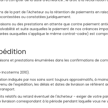
 an à compter de la date d'échéance ; le droit à la réclamation
 de la part de l'Acheteur ou la rétention de paiements en raiso
incontestées ou constatées juridiquement.
raisons ou des prestations en attente que contre paiement anti
olvabilité et suite auxquelles le paiement de nos créances impa
ées auxquelles s'applique le même contrat-cadre) est comprom
xpédition
ivraisons et prestations énumérées dans les confirmations de c
 » Incoterms 2010).
tation indiqués par nos soins sont toujours approximatifs, à moins
u de l'expédition, les délais et dates de livraison se réfèrent
transport.
relatifs au retard éventuel de l'Acheteur - exiger de votre par
de livraison correspondant à la période pendant laquelle vous ne