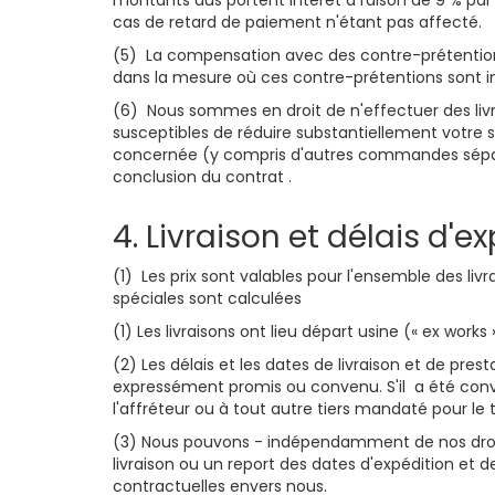
montants dus portent intérêt à raison de 9 % par
cas de retard de paiement n'étant pas affecté.
(5) La compensation avec des contre-prétentions
dans la mesure où ces contre-prétentions sont 
(6) Nous sommes en droit de n'effectuer des liv
susceptibles de réduire substantiellement votre s
concernée (y compris d'autres commandes sépar
conclusion du contrat .
4. Livraison et délais d'e
(1) Les prix sont valables pour l'ensemble des l
spéciales sont calculées
(1) Les livraisons ont lieu départ usine (« ex works
(2) Les délais et les dates de livraison et de pres
expressément promis ou convenu. S'il a été conven
l'affréteur ou à tout autre tiers mandaté pour le 
(3) Nous pouvons - indépendamment de nos droits 
livraison ou un report des dates d'expédition et 
contractuelles envers nous.