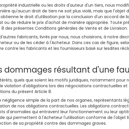
e propriété industrielle ou les droits d'auteur d'un tiers, nous mo
manière qu'aucun droit de tiers ne soit plus violé, mais que l'obje
ienne le droit d'utilisation par la conclusion d'un accord de l
ntrat ou de réduire le prix d'achat de manière appropriée. Toute 
le 8 des présentes Conditions générales de Vente et de Livraison.
'autres fabricants, livrés par nous, nous choisirons, à notre discré
eteur ou de les céder à l'Acheteur. Dans ces cas de figure, selon
re contre les fabricants et les fournisseurs basé sur lesdites r
les dommages résultant d'une f
rêts, quels que soient les motifs juridiques, notamment pour rais
 violation d'obligations lors des négociations contractuelles et
itions du présent Article 8.
négligence simple de la part de nos organes, représentants lé
ion de nos obligations contractuelles. Les obligations contractuel
mpts d'anomalies qui entravent leur fonctionnement ou leur aptitu
de qui permettent à l'Acheteur l'utilisation conforme de l'objet li
otection de sa propriété contre des dommages graves.