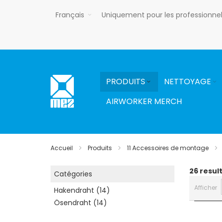
Allez
Français
Uniquement pour les professionne
au
contenu
PRODUITS
NETTOYAGE
AIRWORKER MERCH
Accueil
Produits
11 Accessoires de montage
26
resul
Catégories
Afficher
Hakendraht
14
Ösendraht
14