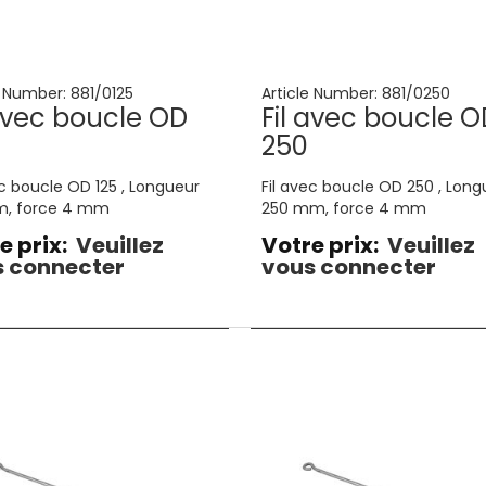
e Number:
881/0125
Article Number:
881/0250
 avec boucle OD
Fil avec boucle O
250
ec boucle OD 125 , Longueur
Fil avec boucle OD 250 , Long
m, force 4 mm
250 mm, force 4 mm
e prix:
Veuillez
Votre prix:
Veuillez
 connecter
vous connecter