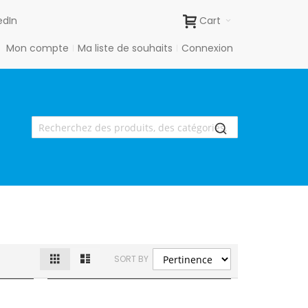
edIn
Cart
Mon compte
Ma liste de souhaits
Connexion
Grille
Liste
Afficher
SORT BY
en