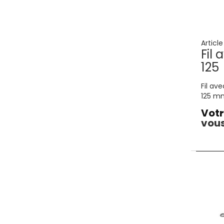
Articl
Fil
125
Fil av
125 m
Votr
vous