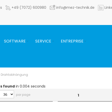
ls
+49 (7072) 600980
info@mez-technik.de
Link
SOFTWARE
SERVICE
ENTREPRISE
Drahtabhängung
ts found
in 0.004 seconds
par page
1