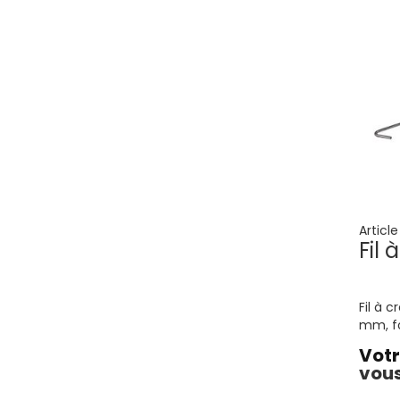
Articl
Fil 
Fil à c
mm, f
Votr
vous