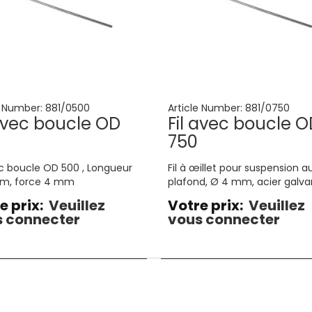
e Number:
881/0500
Article Number:
881/0750
 avec boucle OD
Fil avec boucle O
750
ec boucle OD 500 , Longueur
Fil à œillet pour suspension a
m, force 4 mm
plafond, Ø 4 mm, acier galva
e prix:
Veuillez
Votre prix:
Veuillez
 connecter
vous connecter