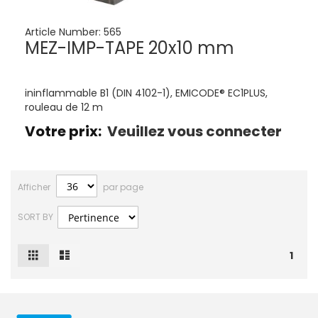
Article Number:
565
MEZ-IMP-TAPE 20x10 mm
ininflammable B1 (DIN 4102-1), EMICODE® EC1PLUS,
rouleau de 12 m
Votre prix:
Veuillez vous connecter
Afficher
par page
SORT BY
Grille
Liste
Afficher
1
en