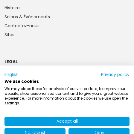
Histoire
Salons & Événements
Contactez-nous
Sites
LEGAL
Mentions légales
English
Privacy policy
Politique de confidentialité
We use cookies
Informations destinées à la clientèle
We may place these for analysis of our visitor data, to improve our
website, show personalised content and to give you a great website
Piles et accumulateurs
experience. For more information about the cookies we use open the
settings.
Conditions generales
Accept all
No, adjust
Deny