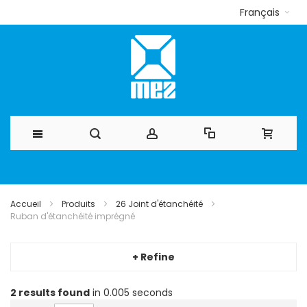
Français
Allez
au
Accueil
Produits
26 Joint d'étanchéité
Ruban d'étanchéité imprégné
contenu
+ Refine
2
results found
in 0.005 seconds