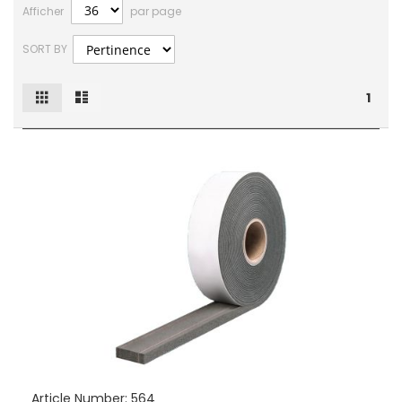
Afficher
par page
SORT BY
Grille
Liste
Afficher
1
en
Article Number:
564