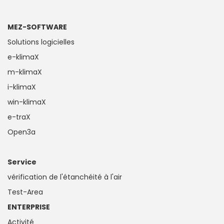
MEZ-SOFTWARE
Solutions logicielles
e-klimaX
m-klimaX
i-klimaX
win-klimaX
e-traX
Open3a
Service
vérification de l'étanchéité à l'air
Test-Area
ENTERPRISE
Activité