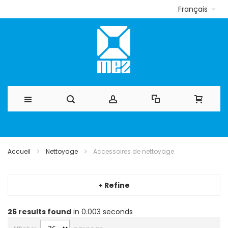
Français
Allez
au
Accueil
Nettoyage
Accessoires de nettoyage
contenu
+ Refine
26
results found
in 0.003 seconds