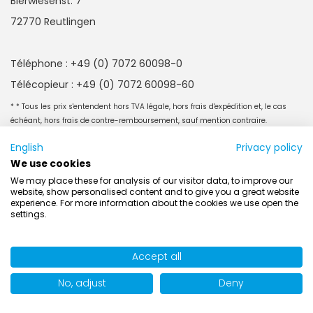
Bierwiesenst. 7
72770 Reutlingen
Téléphone : +49 (0) 7072 60098-0
Télécopieur : +49 (0) 7072 60098-60
* * Tous les prix s'entendent hors TVA légale, hors frais d'expédition et, le cas
échéant, hors frais de contre-remboursement, sauf mention contraire.
Toutes les indications sans garantie
English
Privacy policy
PRODUITS
We use cookies
We may place these for analysis of our visitor data, to improve our
Profils de gaine de ventilation
website, show personalised content and to give you a great website
Renfort par tirant
experience. For more information about the cookies we use open the
settings.
Grille par-pluie
Volet de dosage
Accept all
Rails de supportage et accessoires
No, adjust
Deny
Mastic d'étanchéité
Trappes de visite