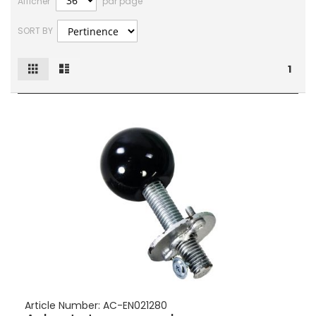
Afficher
par page
SORT BY
Grille
Liste
Afficher
1
en
Article Number:
AC-EN021280