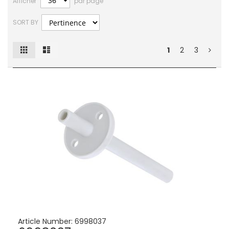
Afficher
par page
SORT BY
Grille
Liste
Afficher
1
2
3
en
Article Number:
6998037