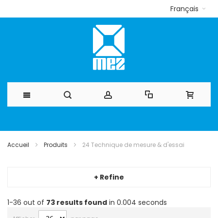
Français
Allez
au
Accueil
Produits
24 Technique de mesure & d'essai
contenu
+ Refine
1-36 out of
73
results found
in 0.004 seconds