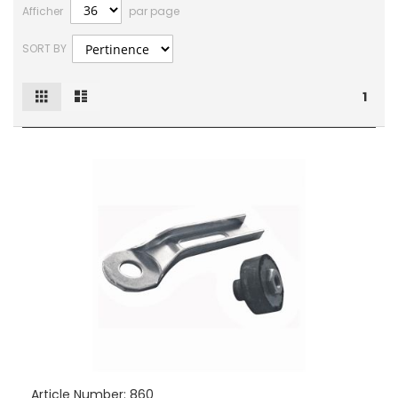
Afficher
par page
SORT BY
Grille
Liste
Afficher
1
en
Article Number:
860