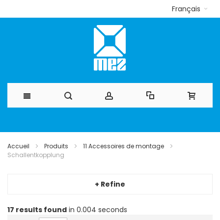
Français
Allez
au
Accueil
Produits
11 Accessoires de montage
Schallentkopplung
contenu
+ Refine
17
results found
in 0.004 seconds