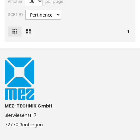
Afficher
par page
SORT BY
Grille
Liste
Afficher
1
en
MEZ-TECHNIK GmbH
Bierwiesenst. 7
72770 Reutlingen