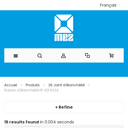
Français
Allez
au
Accueil
Produits
26 Joint d'étanchéité
Ruban d'étanchéité PE VDI 6022
contenu
+ Refine
15
results found
in 0.004 seconds