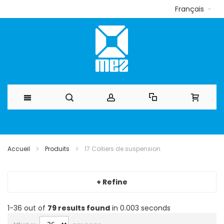
Français
Allez
au
Accueil
Produits
17 Colliers de suspension
contenu
+ Refine
1-36 out of
79
results found
in 0.003 seconds