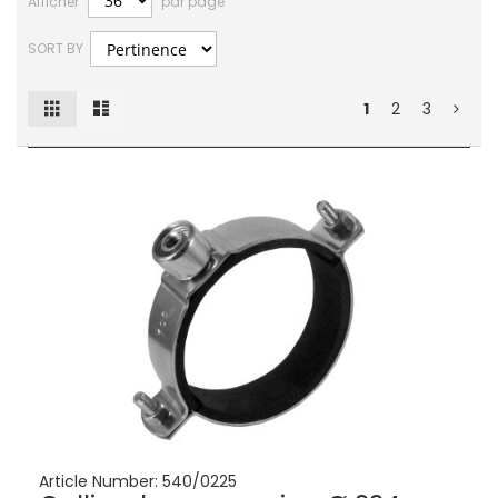
Afficher
par page
SORT BY
Grille
Liste
Afficher
1
2
3
en
Article Number:
540/0225