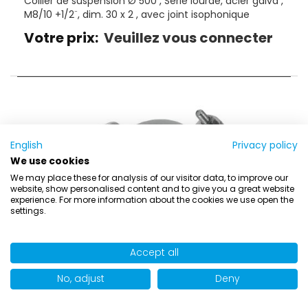
Collier de suspension Ø 500 , Série lourde, acier galva ,
M8/10 +1/2¨, dim. 30 x 2 , avec joint isophonique
Votre prix:
Veuillez vous connecter
English
Privacy policy
We use cookies
We may place these for analysis of our visitor data, to improve our
website, show personalised content and to give you a great website
experience. For more information about the cookies we use open the
settings.
Accept all
No, adjust
Deny
Article Number:
540/0560
Collier de suspension Ø 560