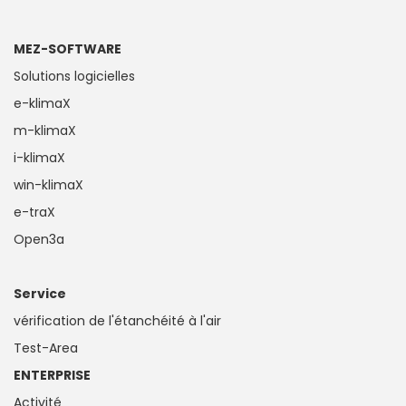
MEZ-SOFTWARE
Solutions logicielles
e-klimaX
m-klimaX
i-klimaX
win-klimaX
e-traX
Open3a
Service
vérification de l'étanchéité à l'air
Test-Area
ENTERPRISE
Activité