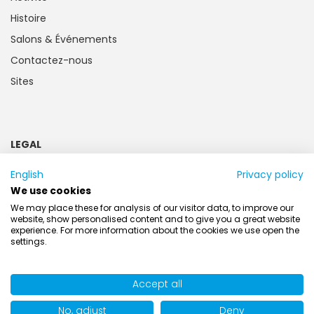
Histoire
Salons & Événements
Contactez-nous
Sites
LEGAL
Mentions légales
English
Privacy policy
Politique de confidentialité
We use cookies
Informations destinées à la clientèle
We may place these for analysis of our visitor data, to improve our
website, show personalised content and to give you a great website
Piles et accumulateurs
experience. For more information about the cookies we use open the
settings.
Conditions generales
Accept all
No, adjust
Deny