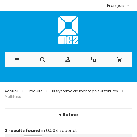
Français
Allez
au
Accueil
Produits
13 Système de montage sur toitures
Multifuss
contenu
+ Refine
2
results found
in 0.004 seconds