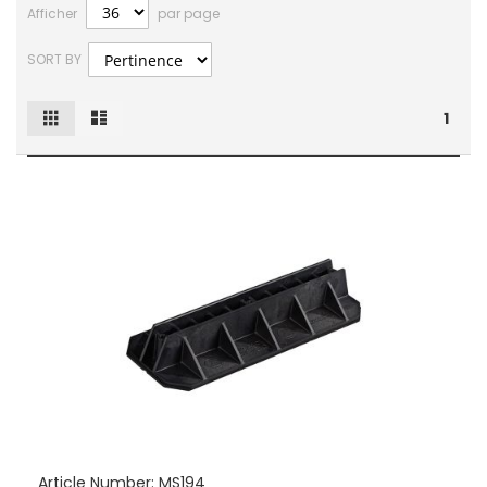
Afficher
par page
SORT BY
Grille
Liste
Afficher
1
en
Article Number:
MS194