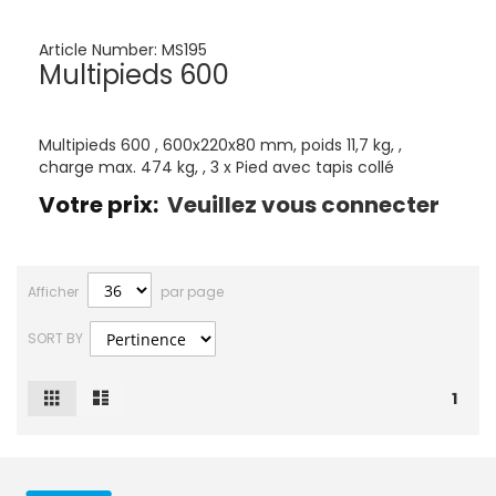
Article Number:
MS195
Multipieds 600
Multipieds 600 , 600x220x80 mm, poids 11,7 kg, ,
charge max. 474 kg, , 3 x Pied avec tapis collé
Votre prix:
Veuillez vous connecter
Afficher
par page
SORT BY
Grille
Liste
Afficher
1
en