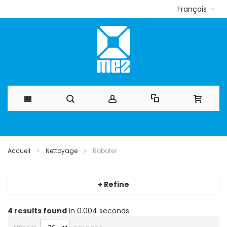
Français
Allez
au
Accueil
Nettoyage
Roboter
contenu
+ Refine
4
results found
in 0.004 seconds