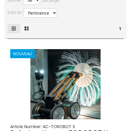
Afficher
par page
SORT BY
Grille
Liste
Afficher
1
en
NOUVEAU
Article Number:
AC-TOROBOT X