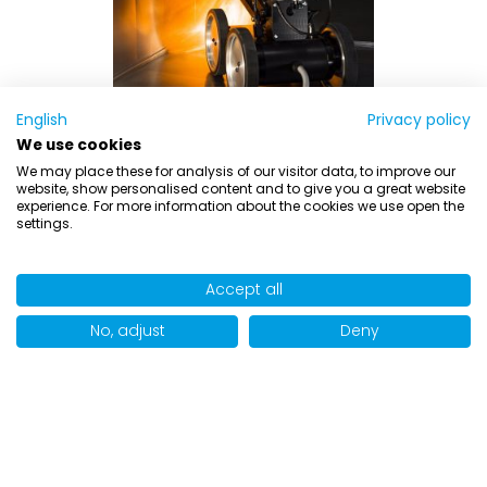
English
Privacy policy
Article Number:
TOROBOT
We use cookies
Robot nettoyeur TOROBOT
We may place these for analysis of our visitor data, to improve our
website, show personalised content and to give you a great website
experience. For more information about the cookies we use open the
settings.
pour conduits d'air de 400 à 900 mm, avec brosse,
caméras HD et projecteur
Accept all
Votre prix:
Veuillez vous connecter
No, adjust
Deny
Afficher
par page
SORT BY
Grille
Liste
Afficher
1