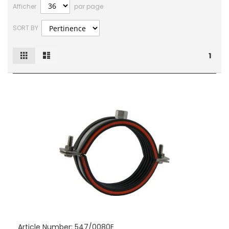
Afficher
par page
SORT BY
Grille
Liste
Afficher
1
en
Article Number:
547/0080E