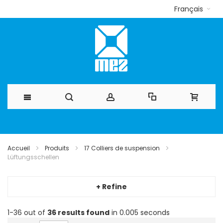
Français
Allez
au
Accueil
Produits
17 Colliers de suspension
Lüftungsschellen
contenu
+ Refine
1-36 out of
36
results found
in 0.005 seconds