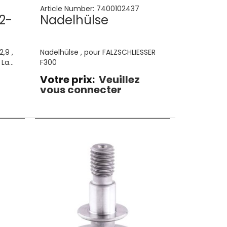
Article Number:
7400102437
2-
Nadelhülse
,9 ,
Nadelhülse , pour FALZSCHLIESSER
 La
F300
Votre prix:
Veuillez
vous connecter