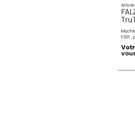
Articl
FAL
Tru
Machin
F301 , 
mm , 
Votr
(230V
vous