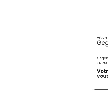
Articl
Geg
Gegenw
FALZSC
Votr
vous