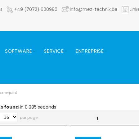
ls
+49 (7072) 600980
info@mez-technik.de
Link
SOFTWARE
SERVICE
ENTREPRISE
erre-joint
ts found
in 0.005 seconds
par page
1