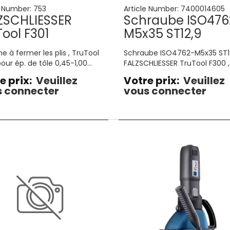
e Number:
753
Article Number:
7400014605
ZSCHLIESSER
Schraube ISO476
Tool F301
M5x35 ST12,9
e à fermer les plis , TruTool
Schraube ISO4762-M5x35 ST12
pour ép. de tôle 0,45-1,00
FALZSCHLIESSER TruTool F300 ,
Puissance moteur 500W
vis ISO4762-M5x35 ST12,9
e prix:
Veuillez
Votre prix:
Veuillez
)
 connecter
vous connecter