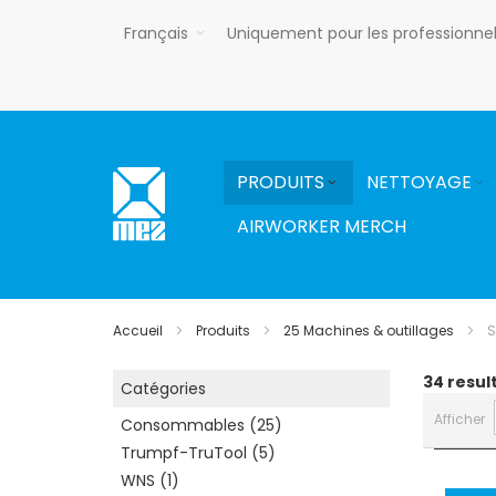
Allez
Français
Uniquement pour les professionne
au
contenu
PRODUITS
NETTOYAGE
AIRWORKER MERCH
Accueil
Produits
25 Machines & outillages
S
34
resul
Catégories
Afficher
Consommables
25
Trumpf-TruTool
5
WNS
1