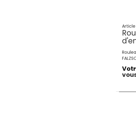
Articl
Rou
d'e
Roulea
FALZSC
Votr
vous