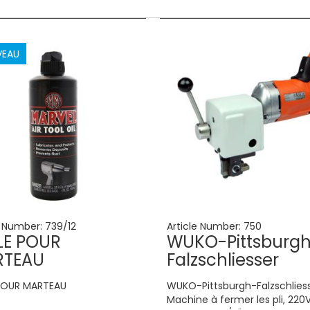
VEAU
e Number:
739/12
Article Number:
750
LE POUR
WUKO-Pittsburg
RTEAU
Falzschliesser
 POUR MARTEAU
WUKO-Pittsburgh-Falzschliess
Machine à fermer les pli, 220V