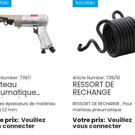
VEAU
NOUVEAU
e Number:
739/1
Article Number:
739/10
teau
RESSORT DE
umatique
RECHANGE
tsburgh
es épaisseurs de matériau
RESSORT DE RECHANGE , Pour
à 1,2 mm
marteau pneumatique
e prix:
Veuillez
Votre prix:
Veuillez
 connecter
vous connecter