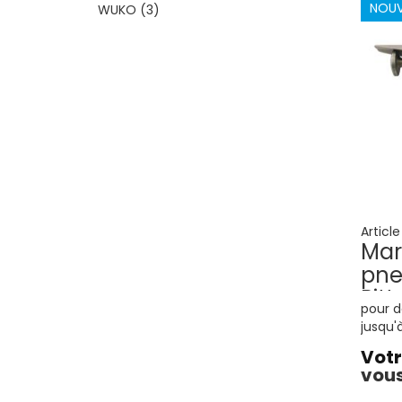
NOU
WUKO
3
Articl
Mar
pne
Pit
pour d
jusqu'
Votr
vous