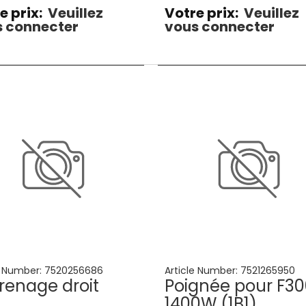
hauteur pli 3/8" , tôle max 1
e prix:
Veuillez
Votre prix:
Veuillez
370N/mm²
 connecter
vous connecter
e Number:
7520256686
Article Number:
7521265950
renage droit
Poignée pour F30
1400W (1B1)