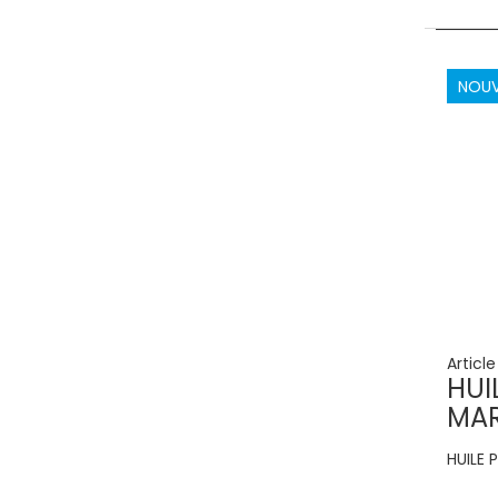
NOU
Articl
HUI
MA
HUILE