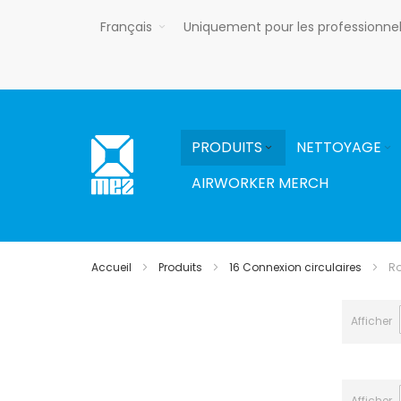
Allez
Français
Uniquement pour les professionne
au
contenu
PRODUITS
NETTOYAGE
AIRWORKER MERCH
Accueil
Produits
16 Connexion circulaires
R
Afficher
Afficher