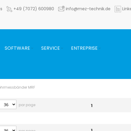
ls
+49 (7072) 600980
info@mez-technik.de
Link
SOFTWARE
SERVICE
ENTREPRISE
ohrmessbänder MRF
par page
1
1
par page