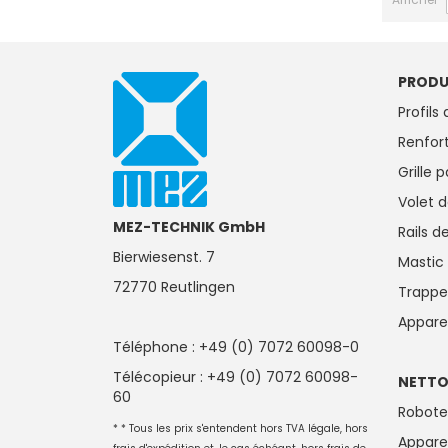
PRODU
Profils
Renfort
Grille 
Volet 
MEZ-TECHNIK GmbH
Rails 
Bierwiesenst. 7
Mastic
72770 Reutlingen
Trappes
Apparei
Téléphone : +49 (0) 7072 60098-0
Télécopieur : +49 (0) 7072 60098-
NETT
60
Robote
* * Tous les prix s'entendent hors TVA légale, hors
Appare