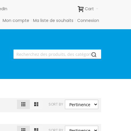
edIn
Cart
Mon compte
Ma liste de souhaits
Connexion
Grille
Liste
Afficher
SORT BY
en
Grille
Liste
Afficher
SORT BY