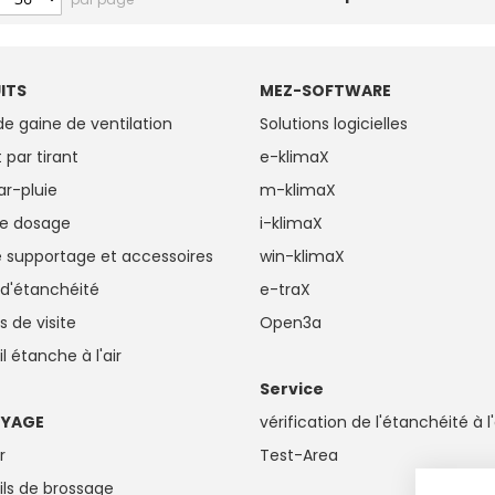
ITS
MEZ-SOFTWARE
 de gaine de ventilation
Solutions logicielles
 par tirant
e-klimaX
par-pluie
m-klimaX
de dosage
i-klimaX
de supportage et accessoires
win-klimaX
 d'étanchéité
e-traX
 de visite
Open3a
l étanche à l'air
Service
OYAGE
vérification de l'étanchéité à l'
r
Test-Area
ils de brossage