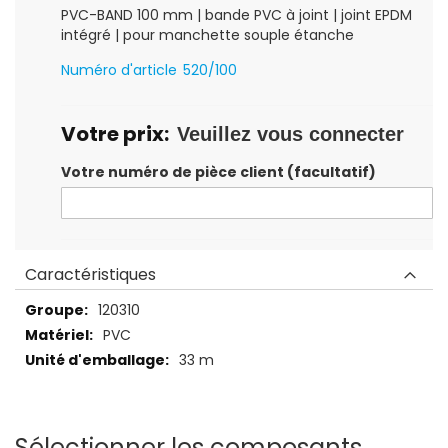
gallery
PVC-BAND 100 mm | bande PVC à joint | joint EPDM
intégré | pour manchette souple étanche
Numéro d'article
520/100
Votre prix:
Veuillez vous connecter
Votre numéro de pièce client (facultatif)
Caractéristiques
Caractéristiques
120310
PVC
33 m
Sélectionner les composants