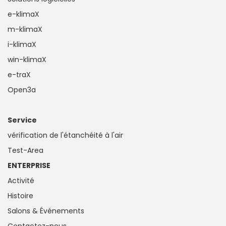
e-klimaX
m-klimaX
i-klimaX
win-klimaX
e-traX
Open3a
Service
vérification de l'étanchéité à l'air
Test-Area
ENTERPRISE
Activité
Histoire
Salons & Événements