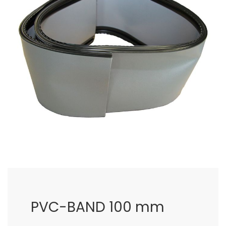
images
gallery
Skip
to
the
beginning
of
PVC-BAND 100 mm
the
images