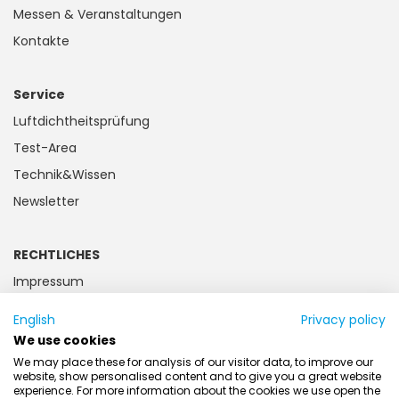
Messen & Veranstaltungen
Kontakte
Service
Luftdichtheitsprüfung
Test-Area
Technik&Wissen
Newsletter
RECHTLICHES
Impressum
Datenschutz
English
Privacy policy
Kundeninformation
We use cookies
Batteriegesetz
We may place these for analysis of our visitor data, to improve our
website, show personalised content and to give you a great website
AGB
experience. For more information about the cookies we use open the