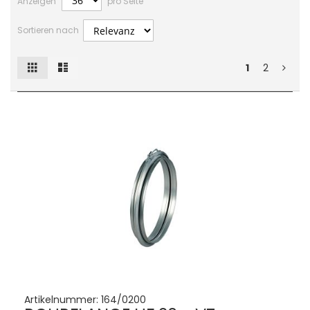
Anzeigen
pro Seite
Sortieren nach
Raster
Liste
Ansicht
1
2
als
Artikelnummer:
164/0200