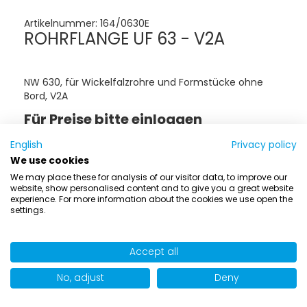
Artikelnummer:
164/0630E
ROHRFLANGE UF 63 - V2A
NW 630, für Wickelfalzrohre und Formstücke ohne
Bord, V2A
Für Preise bitte einloggen
Loggen Sie sich bitte ein oder kontaktieren Sie uns -
English
Privacy policy
wir informieren Sie gern über die Verfügbarkeit dieses
Produkts.
We use cookies
We may place these for analysis of our visitor data, to improve our
website, show personalised content and to give you a great website
experience. For more information about the cookies we use open the
settings.
Accept all
No, adjust
Deny