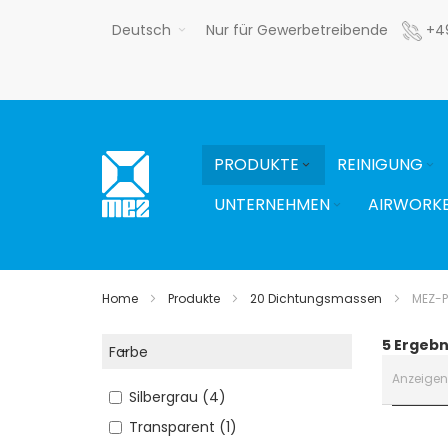
Direkt
Deutsch
Nur für Gewerbetreibende
+4
zum
Inhalt
PRODUKTE
REINIGUNG
UNTERNEHMEN
AIRWORK
Home
Produkte
20 Dichtungsmassen
MEZ-P
5
Ergebn
Farbe
Anzeigen
Silbergrau
4
Transparent
1