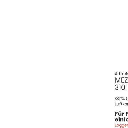
Artike
MEZ
310
Kartus
Luftka
anwend
Für 
geeig
einl
Loggen