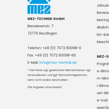
Jalous
Revisi
MEZ-TECHNIK GmbH
Monta
Bierwiesenstr. 7
Abdich
72770 Reutlingen
Ein-&A
Masch
Telefon: +49 (0) 7072 60098-0
Fax: +49 (0) 7072 60098-60
MEZ-S
E-Mail:
info@mez-technik.de
Progr
* Alle Preise zzgl. gesetzlicher Mehrwertsteuer zzgl.
e-klim
Versandkosten und ggf. Nachnahmegebühren,
m-kli
wenn nicht anders beschrieben.
i-klim
Alle Angaben ohne Gewähr
win-kl
e-traX
open3