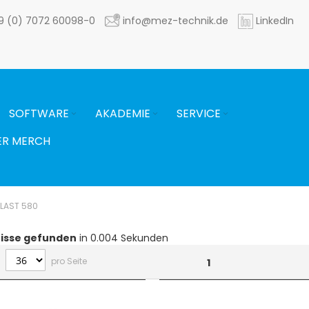
9 (0) 7072 60098-0
info@mez-technik.de
LinkedIn
SOFTWARE
AKADEMIE
SERVICE
ER MERCH
LAST 580
isse gefunden
in 0.004 Sekunden
pro Seite
1