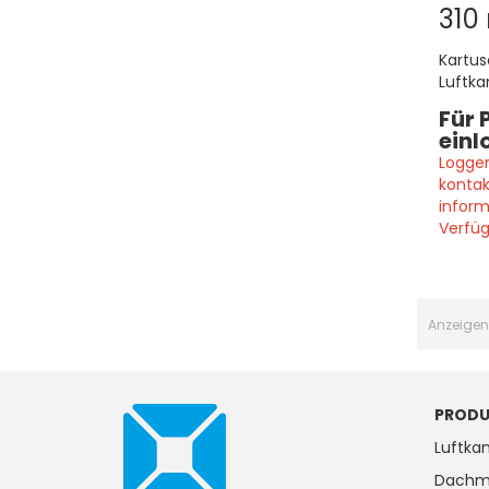
310
Kartus
Luftka
anwend
Für 
geeig
einl
Loggen
kontak
inform
Verfüg
Anzeigen
PRODU
Luftkan
Dachm