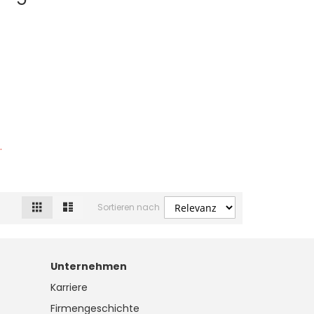
.
Raster
Liste
Ansicht
Sortieren nach
als
Unternehmen
Karriere
Firmengeschichte