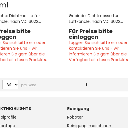
 ml
che: Dichtmasse für
Gebinde: Dichtmasse für
näle, nach VDI 6022
Luftkanäle, nach VDI 6022
bar, für Küchenabluft
anwendbar, für Küchenabluft
Preise bitte
Für Preise bitte
net
geeignet
oggen
einloggen
 Sie sich bitte ein oder
Loggen Sie sich bitte ein oder
tieren Sie uns - wir
kontaktieren Sie uns - wir
ieren Sie gern über die
informieren Sie gern über die
barkeit dieses Produkts.
Verfügbarkeit dieses Produkts
1
pro Seite
KTHIGHLIGHTS
Reinigung
alprofile
Roboter
ontage
Reinigungsmaschinen