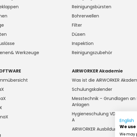
ieklappen
Reinigungsbürsten
onen
Bohrerwellen
ge
Filter
ten
Düsen
uslässe
Inspektion
ienen& Werkzeuge
Reinigungszubehör
OFTWARE
AIRWORKER Akademie
ammübersicht
Was ist die AIRWORKER Akade
aX
Schulungskalender
maX
Messtechnik – Grundlagen an 
Anlagen
aX
Hygieneschulung VDI 6022 Kat
imaX
A
English
We use
AIRWORKER Ausbildung
We may pl
a