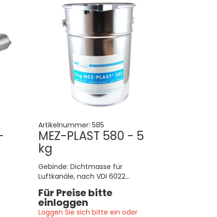
Artikelnummer:
585
-
MEZ-PLAST 580 - 5
kg
Gebinde: Dichtmasse für
Luftkanäle, nach VDI 6022
anwendbar, für Küchenabluft
Für Preise bitte
geeignet
einloggen
Loggen Sie sich bitte ein oder