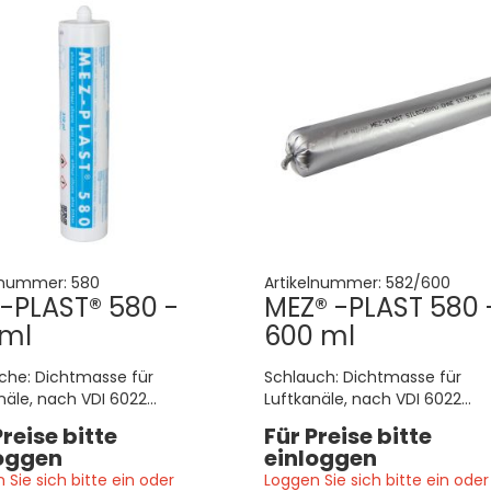
lnummer:
580
Artikelnummer:
582/600
-PLAST® 580 -
MEZ® -PLAST 580 
 ml
600 ml
che: Dichtmasse für
Schlauch: Dichtmasse für
näle, nach VDI 6022
Luftkanäle, nach VDI 6022
bar, für Küchenabluft
anwendbar, für Küchenabluft
Preise bitte
Für Preise bitte
net
geeignet
oggen
einloggen
 Sie sich bitte ein oder
Loggen Sie sich bitte ein oder