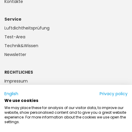
Kontakte
Service
Luftdichtheitsprüfung
Test-Area
Technik&Wissen
Newsletter
RECHTLICHES
Impressum
Datenschutz
English
Privacy policy
Kundeninformation
We use cookies
Batteriegesetz
We may place these for analysis of our visitor data, to improve our
website, show personalised content and to give you a great website
AGB
experience. For more information about the cookies we use open the
settings.