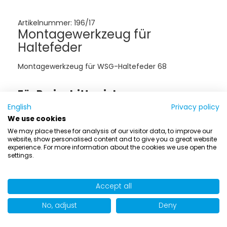
Artikelnummer:
196/17
Montagewerkzeug für
Haltefeder
Montagewerkzeug für WSG-Haltefeder 68
Für Preise bitte einloggen
Loggen Sie sich bitte ein oder kontaktieren Sie uns -
English
Privacy policy
wir informieren Sie gern über die Verfügbarkeit dieses
We use cookies
Produkts.
We may place these for analysis of our visitor data, to improve our
website, show personalised content and to give you a great website
experience. For more information about the cookies we use open the
settings.
Accept all
No, adjust
Deny