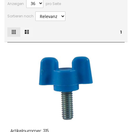
Anzeigen
pro Seite
Sortieren nach
Raster
Liste
Ansicht
1
als
Artikelnummer:
315