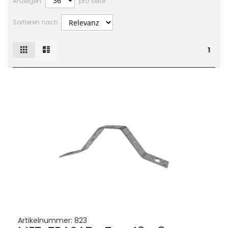
Anzeigen
pro Seite
Sortieren nach
Raster
Liste
Ansicht
1
als
Artikelnummer:
823