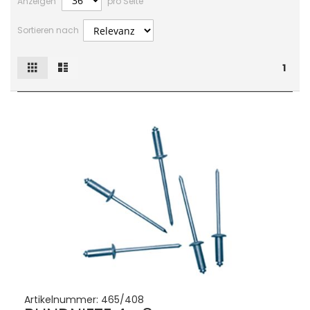
Anzeigen
pro Seite
Sortieren nach
Raster
Liste
Ansicht
1
als
Artikelnummer:
465/408