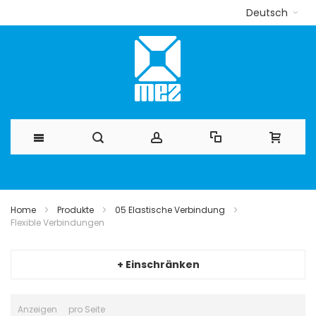
Deutsch
Direkt
zum
Home
Produkte
05 Elastische Verbindung
Flexible Verbindungen
Inhalt
+ Einschränken
Anzeigen
pro Seite