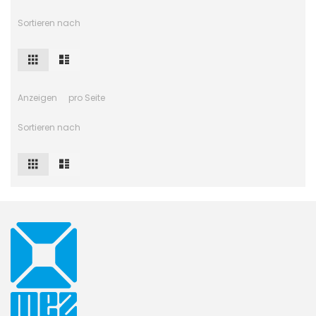
Sortieren nach
Raster
Liste
Ansicht
als
Anzeigen
pro Seite
Sortieren nach
Raster
Liste
Ansicht
als