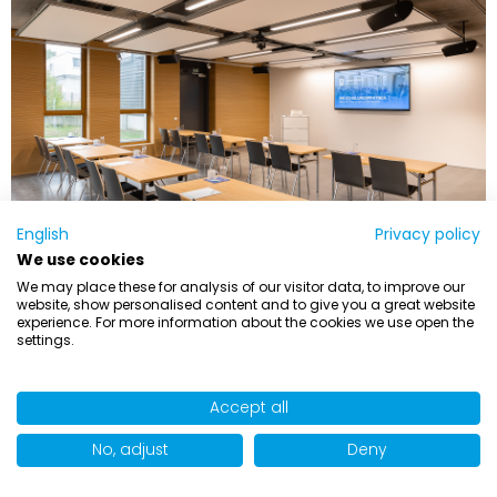
English
Privacy policy
We use cookies
We may place these for analysis of our visitor data, to improve our
website, show personalised content and to give you a great website
experience. For more information about the cookies we use open the
settings.
Accept all
DAS SOLLTEN SIE NICHT
No, adjust
Deny
VERPASSEN!
THEORIE & PRAXIS