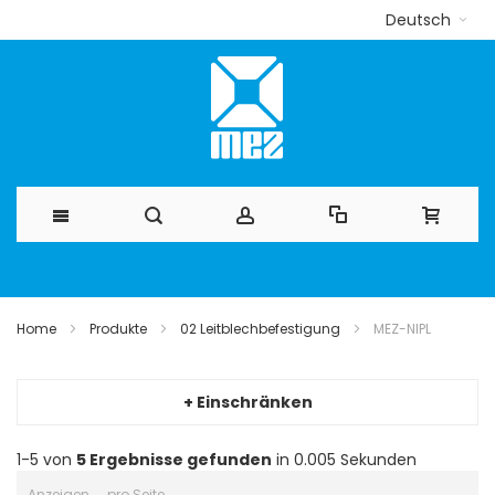
Deutsch
Direkt
zum
Home
Produkte
02 Leitblechbefestigung
MEZ-NIPL
Inhalt
+ Einschränken
1-5 von
5
Ergebnisse gefunden
in 0.005 Sekunden
Anzeigen
pro Seite