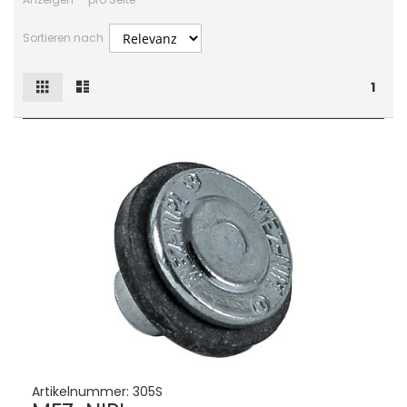
Sortieren nach
Raster
Liste
Ansicht
1
als
Artikelnummer:
305S