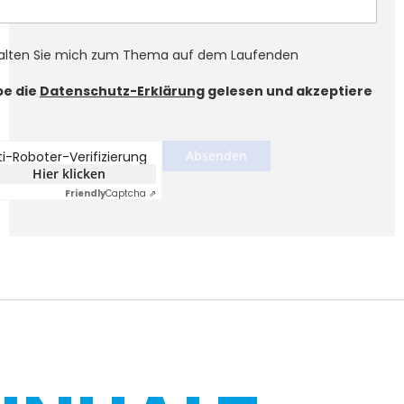
halten Sie mich zum Thema auf dem Laufenden
be die
Datenschutz-Erklärung
gelesen und akzeptiere
Absenden
ti-Roboter-Verifizierung
Hier klicken
Friendly
Captcha ⇗