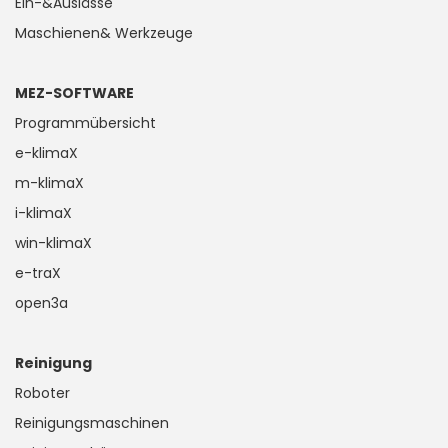
Ein-&Auslässe
Maschienen& Werkzeuge
MEZ-SOFTWARE
Programmübersicht
e-klimaX
m-klimaX
i-klimaX
win-klimaX
e-traX
open3a
Reinigung
Roboter
Reinigungsmaschinen