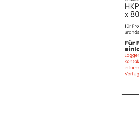
HKP
x 80
für Pr
Brand
Für 
einl
Loggen
kontak
inform
Verfüg