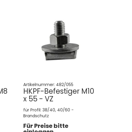
Artikelnummer:
482/055
M8
HKPF-Befestiger M10
x 55 - VZ
für Profil: 38/40, 40/60 -
Brandschutz
Für Preise bitte
einloggen