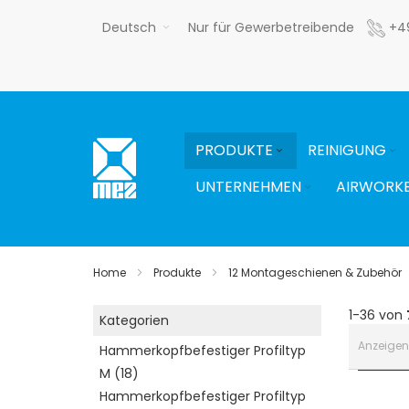
Direkt
Deutsch
Nur für Gewerbetreibende
+4
zum
Inhalt
PRODUKTE
REINIGUNG
UNTERNEHMEN
AIRWORK
Home
Produkte
12 Montageschienen & Zubehör
1-36 von
Kategorien
Anzeigen
Hammerkopfbefestiger Profiltyp
M
18
Hammerkopfbefestiger Profiltyp