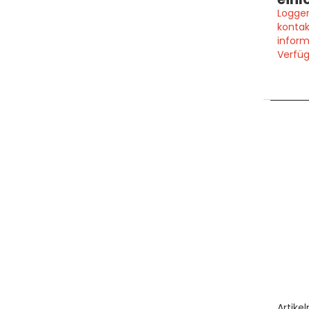
Loggen
kontak
inform
Verfüg
Artike