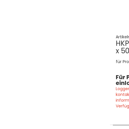
Artike
HKP
x 50
für Pr
Für 
einl
Loggen
kontak
inform
Verfüg