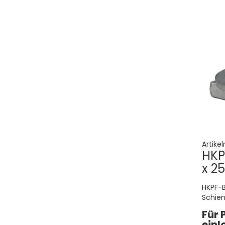
Artike
HKP
x 25
HKPF-B
Schien
Für 
einl