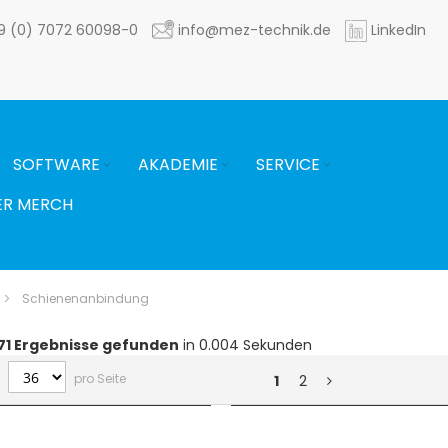
9 (0) 7072 60098-0
info@mez-technik.de
LinkedIn
SOFTWARE
AKADEMIE
SERVICE
ER MERCH
Schienenanbindung
71
Ergebnisse gefunden
in 0.004 Sekunden
pro Seite
1
2