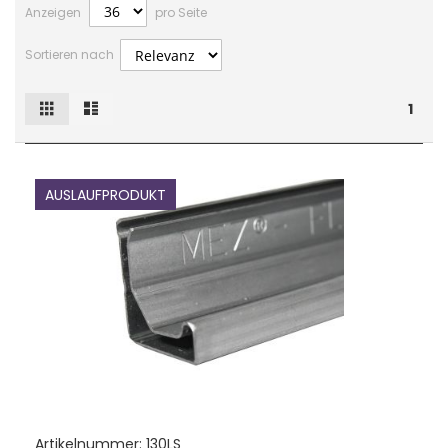
Anzeigen
pro Seite
Sortieren nach
Raster
Liste
Ansicht
1
als
AUSLAUFPRODUKT
Artikelnummer:
130LS