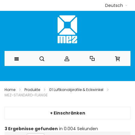
Deutsch
Direkt
zum
Home
Produkte
01 Luftkanalprofile & Eckwinkel
MEZ-STANDARD-FLANGE
Inhalt
+ Einschränken
3
Ergebnisse gefunden
in 0.004 Sekunden