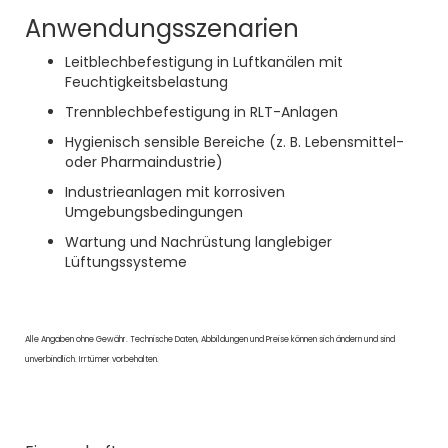
Anwendungsszenarien
Leitblechbefestigung in Luftkanälen mit
Feuchtigkeitsbelastung
Trennblechbefestigung in RLT-Anlagen
Hygienisch sensible Bereiche (z. B. Lebensmittel-
oder Pharmaindustrie)
Industrieanlagen mit korrosiven
Umgebungsbedingungen
Wartung und Nachrüstung langlebiger
Lüftungssysteme
Alle Angaben ohne Gewähr. Technische Daten, Abbildungen und Preise können sich ändern und sind
unverbindlich. Irrtümer vorbehalten.