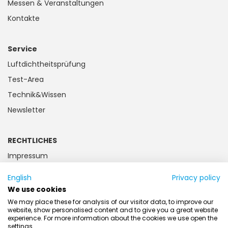
Messen & Veranstaltungen
Kontakte
Service
Luftdichtheitsprüfung
Test-Area
Technik&Wissen
Newsletter
RECHTLICHES
Impressum
Datenschutz
English
Privacy policy
Kundeninformation
We use cookies
Batteriegesetz
We may place these for analysis of our visitor data, to improve our
website, show personalised content and to give you a great website
AGB
experience. For more information about the cookies we use open the
settings.