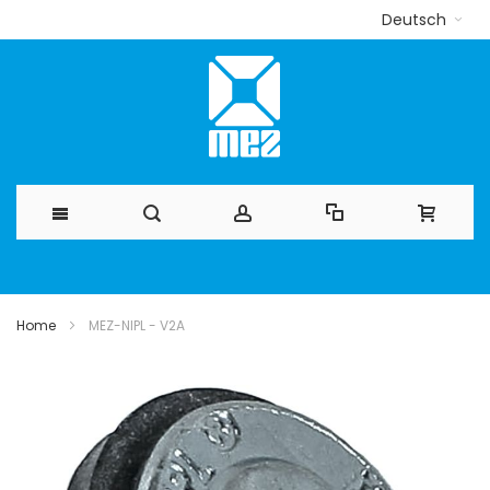
Deutsch
Direkt
zum
Home
MEZ-NIPL - V2A
Inhalt
Zum
Ende
der
Bildergalerie
springen