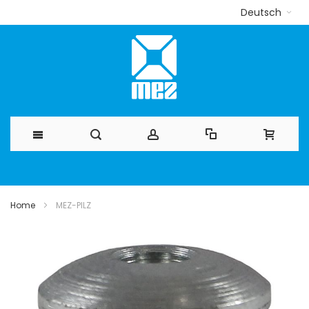
Deutsch
Direkt
zum
Home
MEZ-PILZ
Inhalt
Zum
Ende
der
Bildergalerie
springen