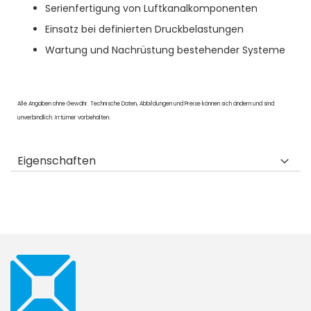
Serienfertigung von Luftkanalkomponenten
Einsatz bei definierten Druckbelastungen
Wartung und Nachrüstung bestehender Systeme
Alle Angaben ohne Gewähr. Technische Daten, Abbildungen und Preise können sich ändern und sind
unverbindlich. Irrtümer vorbehalten.
Eigenschaften