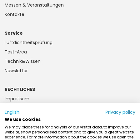
Messen & Veranstaltungen
Kontakte
Service
Luftdichtheitsprüfung
Test-Area
Technik&Wissen
Newsletter
RECHTLICHES
Impressum
Datenschutz
English
Privacy policy
Kundeninformation
We use cookies
Batteriegesetz
We may place these for analysis of our visitor data, to improve our
website, show personalised content and to give you a great website
AGB
experience. For more information about the cookies we use open the